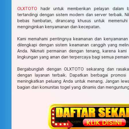
OLXTOTO
hadir untuk memberikan pelayan dalam b
tertandingi dengan sistem modern dan server terbaik. N
bebas hambatan, dirancang khusus untuk memenuhi
menginginkan kenyamanan dan kecepatan.
Kami memahami pentingnya keamanan dan kenyamanan 
dilengkapi dengan sistem keamanan canggih yang melind
Anda. Nikmati permainan dengan tenang, karena kami
lingkungan yang aman dan terpercaya bagi semua pemain
Bergabunglah dengan OLXTOTO sekarang dan rasakan 
dengan layanan terbaik. Dapatkan berbagai promosi
meningkatkan peluang Anda untuk menang. Jangan lew
bagian dari komunitas togel yang dinamis dan menguntun