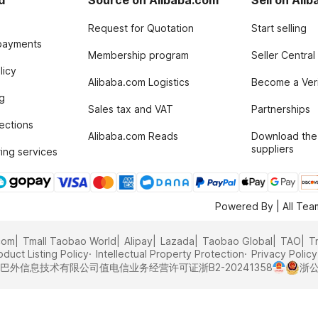
Request for Quotation
Start selling
payments
Membership program
Seller Central
licy
Alibaba.com Logistics
Become a Veri
g
Sales tax and VAT
Partnerships
tections
Alibaba.com Reads
Download the
suppliers
ing services
Powered By | All Te
com
Tmall Taobao World
Alipay
Lazada
Taobao Global
TAO
T
oduct Listing Policy
Intellectual Property Protection
Privacy Policy
州阿里巴巴外信息技术有限公司
值电信业务经营许可证浙B2-20241358
浙公